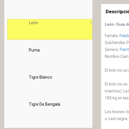
Descripci
León
León, Guia d
Familia:
Felid
Subfamilia: 
Genero:
Pant
Puma
Nombre Cienti
El león es un
Tigre Blanco
El león es un
machos). La 
185 kg en la
Tigre De Bengala
Los leones t
o casi negra.