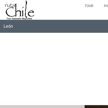
TOUR
P
León