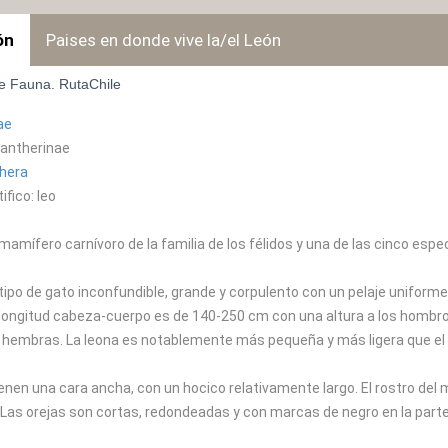
ón
Paises en donde vive la/el León
e Fauna. RutaChile
ae
Pantherinae
hera
fico: leo
 mamífero carnívoro de la familia de los félidos y una de las cinco esp
 tipo de gato inconfundible, grande y corpulento con un pelaje uniform
longitud cabeza-cuerpo es de 140-250 cm con una altura a los hombro
s hembras. La leona es notablemente más pequeña y más ligera que el
ienen una cara ancha, con un hocico relativamente largo. El rostro de
 Las orejas son cortas, redondeadas y con marcas de negro en la parte