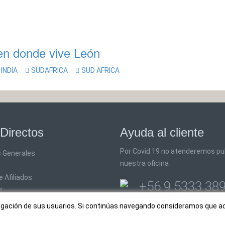
en donde vive León
INDIA
SUDAFRICA
SUD AFRICA
Directos
Ayuda al cliente
Por Covid 19 no atenderemos pu
 Generales
nuestra oficina
 Afiliados
+56 9 5333 38
s
info@rutaschile.com
avegación de sus usuarios. Si continúas navegando consideramos que 