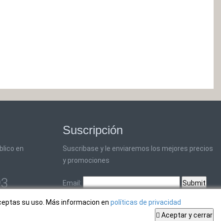
Suscripción
blico en
Suscribase y le enviaremos los mejores precios
y promociones
93
Email:
aceptas su uso. Más informacion en
políticas de privacidad
Aceptar y cerrar