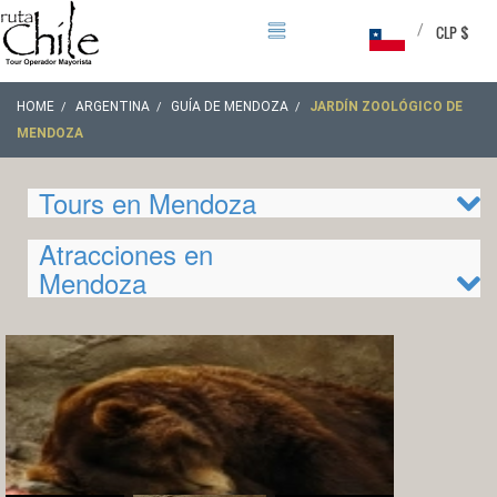
/
CLP $
HOME
ARGENTINA
GUÍA DE MENDOZA
JARDÍN ZOOLÓGICO DE
MENDOZA
Tours en Mendoza
Atracciones en
Mendoza