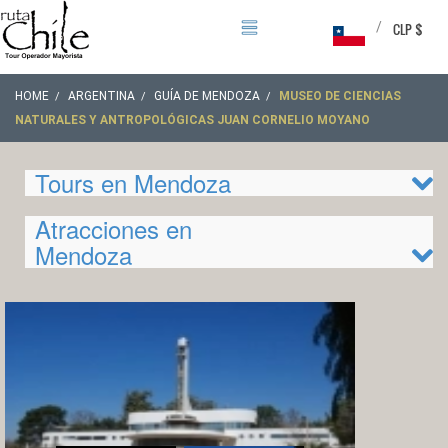
/
CLP $
HOME
ARGENTINA
GUÍA DE MENDOZA
MUSEO DE CIENCIAS
NATURALES Y ANTROPOLÓGICAS JUAN CORNELIO MOYANO
Tours en Mendoza
Atracciones en
Mendoza