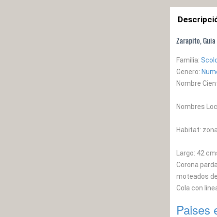
Descripci
Zarapito, Guia
Familia:
Scol
Genero:
Num
Nombre Cient
Nombres Local
Habitat: zon
Largo: 42 cm
Corona parda
moteados de 
Cola con line
Paises 