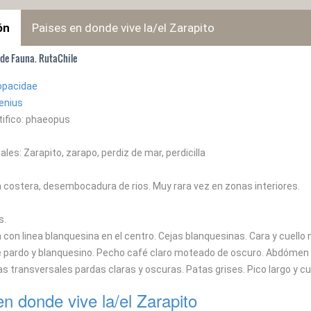
ón
Paises en donde vive la/el Zarapito
 de Fauna. RutaChile
opacidae
enius
ifico: phaeopus
es: Zarapito, zarapo, perdiz de mar, perdicilla
a costera, desembocadura de rios. Muy rara vez en zonas interiores.
s.
 con linea blanquesina en el centro. Cejas blanquesinas. Cara y cuello
pardo y blanquesino. Pecho café claro moteado de oscuro. Abdómen c
as transversales pardas claras y oscuras. Patas grises. Pico largo y c
en donde vive la/el Zarapito