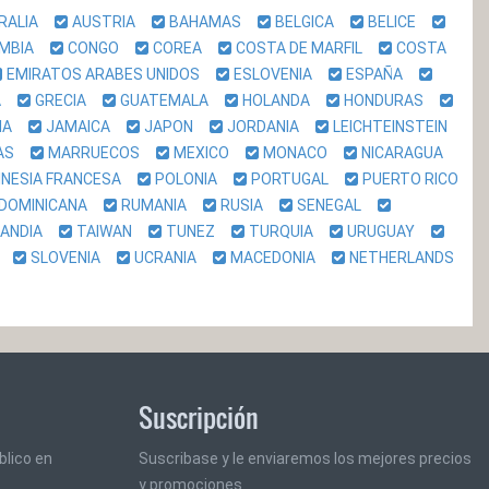
RALIA
AUSTRIA
BAHAMAS
BELGICA
BELICE
OMBIA
CONGO
COREA
COSTA DE MARFIL
COSTA
EMIRATOS ARABES UNIDOS
ESLOVENIA
ESPAÑA
DA
GRECIA
GUATEMALA
HOLANDA
HONDURAS
LIA
JAMAICA
JAPON
JORDANIA
LEICHTEINSTEIN
NAS
MARRUECOS
MEXICO
MONACO
NICARAGUA
INESIA FRANCESA
POLONIA
PORTUGAL
PUERTO RICO
 DOMINICANA
RUMANIA
RUSIA
SENEGAL
LANDIA
TAIWAN
TUNEZ
TURQUIA
URUGUAY
CA
SLOVENIA
UCRANIA
MACEDONIA
NETHERLANDS
Suscripción
blico en
Suscribase y le enviaremos los mejores precios
y promociones