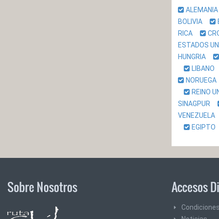
ALEMAN
BOLIVIA
RICA
CR
ESTADOS U
HUNGRIA
LIBAN
NORUEG
REINO 
SINAGPUR
VENEZUEL
EGIPT
Sobre Nosotros
Accesos D
Condiciones