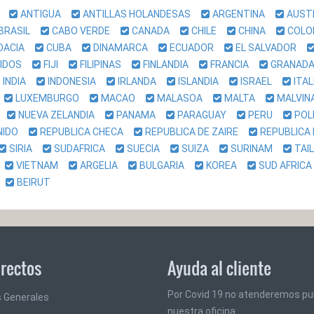
IA
ANTIGUA
ANTILLAS HOLANDESAS
ARGENTINA
AUST
BRASIL
CABO VERDE
CANADA
CHILE
CHINA
COL
OACIA
CUBA
DINAMARCA
ECUADOR
EL SALVADOR
NIDOS
FIJI
FILIPINAS
FINLANDIA
FRANCIA
GRANA
INDIA
INDONESIA
IRLANDA
ISLANDIA
ISRAEL
ITA
O
LUXEMBURGO
MACAO
MALASOA
MALTA
MALVI
A
NUEVA ZELANDIA
PANAMA
PARAGUAY
PERU
POL
UNIDO
REPUBLICA CHECA
REPUBLICA DE ZAIRE
REPUBLICA
SIRIA
SUDAFRICA
SUECIA
SUIZA
SURINAM
TAI
A
VIETNAM
ARGELIA
BULGARIA
KOREA
SUD AFRI
O
BEIRUT
irectos
Ayuda al cliente
Por Covid 19 no atenderemos pu
 Generales
nuestra oficina