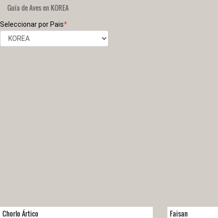
Guía de Aves en KOREA
Seleccionar por Pais
*
Chorlo Ártico
Faisan