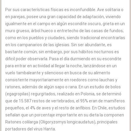
Por sus características físicas es inconfundible. Ave solitaria o
en parejas, posee una gran capacidad de adaptación, viviendo
igualmente en el campo en algún escondite oscuro, grieta en un
muro grueso, árbol hueco o entretecho de las casas de fundos;
como en los pueblos y ciudades, siendo tradicional encontrarlas
en los campanarios de las iglesias. Sin ser abundante, es
bastante común; sin embargo, por sus hábitos nocturnos es
dificil poder observarla. Pasa el día durmiendo en su escondite
para entrar en actividad al llegar la noche, lanzándose en un
vuelo tambaleante y silencioso en busca de su alimento
consistente mayoritariamente en roedores como lauchas y
ratones, además de algún sapo o rana. En un estudio de bolos
(egagropilas) regurgitados, realizado en Polonia, se determinó
que de 15.587 restos de vertebrados, el 95% eran de mamíferos
pequeños, el 4% de aves y el resto de anfibios. En Chile, estudios
señalan que un porcentaje importante en su dieta la componen
Ratones colilarga (Oligoryzomys longicaudatus), principales
portadores del virus Hanta.