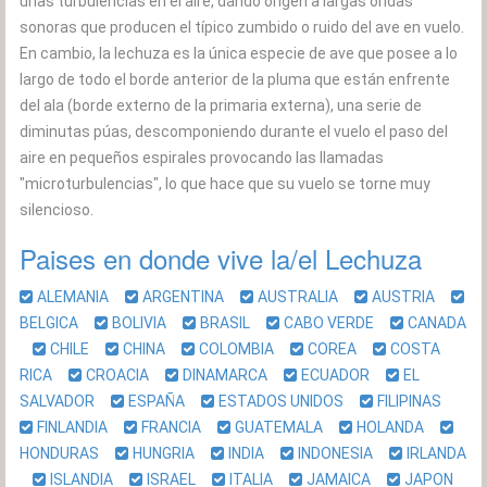
unas turbulencias en el aire, dando origen a largas ondas
sonoras que producen el típico zumbido o ruido del ave en vuelo.
En cambio, la lechuza es la única especie de ave que posee a lo
largo de todo el borde anterior de la pluma que están enfrente
del ala (borde externo de la primaria externa), una serie de
diminutas púas, descomponiendo durante el vuelo el paso del
aire en pequeños espirales provocando las llamadas
"microturbulencias", lo que hace que su vuelo se torne muy
silencioso.
Paises en donde vive la/el Lechuza
ALEMANIA
ARGENTINA
AUSTRALIA
AUSTRIA
BELGICA
BOLIVIA
BRASIL
CABO VERDE
CANADA
CHILE
CHINA
COLOMBIA
COREA
COSTA
RICA
CROACIA
DINAMARCA
ECUADOR
EL
SALVADOR
ESPAÑA
ESTADOS UNIDOS
FILIPINAS
FINLANDIA
FRANCIA
GUATEMALA
HOLANDA
HONDURAS
HUNGRIA
INDIA
INDONESIA
IRLANDA
ISLANDIA
ISRAEL
ITALIA
JAMAICA
JAPON