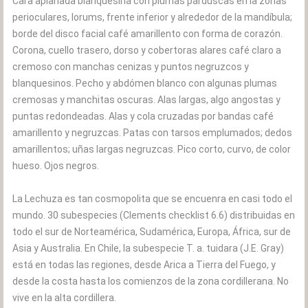
Cara aplanada blanquesina con plumas parduscas en la zonas
perioculares, lorums, frente inferior y alrededor de la mandíbula;
borde del disco facial café amarillento con forma de corazón.
Corona, cuello trasero, dorso y cobertoras alares café claro a
cremoso con manchas cenizas y puntos negruzcos y
blanquesinos. Pecho y abdómen blanco con algunas plumas
cremosas y manchitas oscuras. Alas largas, algo angostas y
puntas redondeadas. Alas y cola cruzadas por bandas café
amarillento y negruzcas. Patas con tarsos emplumados; dedos
amarillentos; uñas largas negruzcas. Pico corto, curvo, de color
hueso. Ojos negros.
La Lechuza es tan cosmopolita que se encuenra en casi todo el
mundo. 30 subespecies (Clements checklist 6.6) distribuidas en
todo el sur de Norteamérica, Sudamérica, Europa, África, sur de
Asia y Australia. En Chile, la subespecie T. a. tuidara (J.E. Gray)
está en todas las regiones, desde Arica a Tierra del Fuego, y
desde la costa hasta los comienzos de la zona cordillerana. No
vive en la alta cordillera.