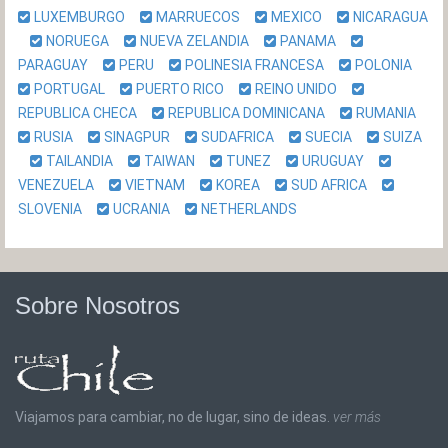
LUXEMBURGO
MARRUECOS
MEXICO
NICARAGUA
NORUEGA
NUEVA ZELANDIA
PANAMA
PARAGUAY
PERU
POLINESIA FRANCESA
POLONIA
PORTUGAL
PUERTO RICO
REINO UNIDO
REPUBLICA CHECA
REPUBLICA DOMINICANA
RUMANIA
RUSIA
SINAGPUR
SUDAFRICA
SUECIA
SUIZA
TAILANDIA
TAIWAN
TUNEZ
URUGUAY
VENEZUELA
VIETNAM
KOREA
SUD AFRICA
SLOVENIA
UCRANIA
NETHERLANDS
Sobre Nosotros
Viajamos para cambiar, no de lugar, sino de ideas.
ver más