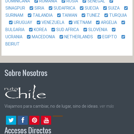
DOMINICANA
RUMANIA
RUSIA
SENEGAL
SINAGPUR
SIRIA
SUDAFRICA
SUECIA
SUIZA
SURINAM
TAILANDIA
TAIWAN
TUNEZ
TURQUIA
URUGUAY
VENEZUELA
VIETNAM
ARGELIA
BULGARIA
KOREA
SUD AFRICA
SLOVENIA
UCRANIA
MACEDONIA
NETHERLANDS
EGIPTO
BEIRUT
Sobre Nosotros
Viajamos para cambiar, no de lugar, sino de ideas.
ver más
Accesos Directos