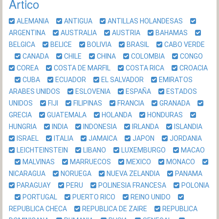
Ártico
ALEMANIA
ANTIGUA
ANTILLAS HOLANDESAS
ARGENTINA
AUSTRALIA
AUSTRIA
BAHAMAS
BELGICA
BELICE
BOLIVIA
BRASIL
CABO VERDE
CANADA
CHILE
CHINA
COLOMBIA
CONGO
COREA
COSTA DE MARFIL
COSTA RICA
CROACIA
CUBA
ECUADOR
EL SALVADOR
EMIRATOS
ARABES UNIDOS
ESLOVENIA
ESPAÑA
ESTADOS
UNIDOS
FIJI
FILIPINAS
FRANCIA
GRANADA
GRECIA
GUATEMALA
HOLANDA
HONDURAS
HUNGRIA
INDIA
INDONESIA
IRLANDA
ISLANDIA
ISRAEL
ITALIA
JAMAICA
JAPON
JORDANIA
LEICHTEINSTEIN
LIBANO
LUXEMBURGO
MACAO
MALVINAS
MARRUECOS
MEXICO
MONACO
NICARAGUA
NORUEGA
NUEVA ZELANDIA
PANAMA
PARAGUAY
PERU
POLINESIA FRANCESA
POLONIA
PORTUGAL
PUERTO RICO
REINO UNIDO
REPUBLICA CHECA
REPUBLICA DE ZAIRE
REPUBLICA