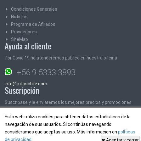
Condiciones Generales
Noticias
Programa de Afiliados
Proveedores
SiteMap
Ayuda al cliente
Por Covid 19 no atenderemos publico en nuestra oficina
+56 9 5333 3893
info@rutaschile.com
Suscripción
Suscribase y le enviaremos los mejores precios y promociones
Esta web utiliza cookies para obtener datos estadísticos de la
Email:
navegación de sus usuarios. Si continúas navegando
consideramos que aceptas su uso. Más informacion en
políticas
de privacidad
Aceptar y cerrar