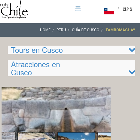
/
CLP $
HOME
PERU
GUÍA DE CUSCO
TAMBOMACHAY
Tours en Cusco
Atracciones en
Cusco