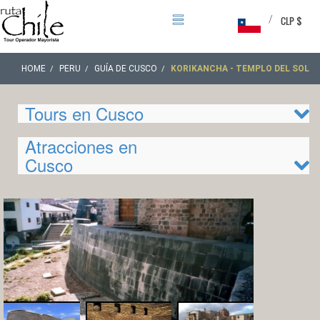
/
CLP $
HOME
PERU
GUÍA DE CUSCO
KORIKANCHA - TEMPLO DEL SOL
Tours en Cusco
Atracciones en
Cusco