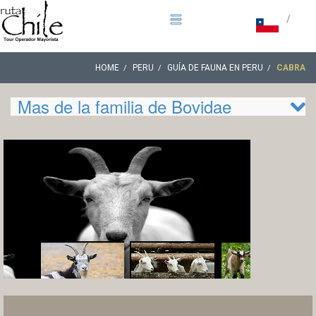
/
HOME
PERU
GUÍA DE FAUNA EN PERU
CABRA
Mas de la familia de Bovidae