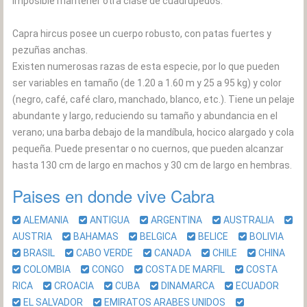
imposible mantener otra clase de cuadrúpedos.
Capra hircus posee un cuerpo robusto, con patas fuertes y
pezuñas anchas.
Existen numerosas razas de esta especie, por lo que pueden
ser variables en tamaño (de 1.20 a 1.60 m y 25 a 95 kg) y color
(negro, café, café claro, manchado, blanco, etc.). Tiene un pelaje
abundante y largo, reduciendo su tamaño y abundancia en el
verano; una barba debajo de la mandíbula, hocico alargado y cola
pequeña. Puede presentar o no cuernos, que pueden alcanzar
hasta 130 cm de largo en machos y 30 cm de largo en hembras.
Paises en donde vive Cabra
ALEMANIA
ANTIGUA
ARGENTINA
AUSTRALIA
AUSTRIA
BAHAMAS
BELGICA
BELICE
BOLIVIA
BRASIL
CABO VERDE
CANADA
CHILE
CHINA
COLOMBIA
CONGO
COSTA DE MARFIL
COSTA
RICA
CROACIA
CUBA
DINAMARCA
ECUADOR
EL SALVADOR
EMIRATOS ARABES UNIDOS