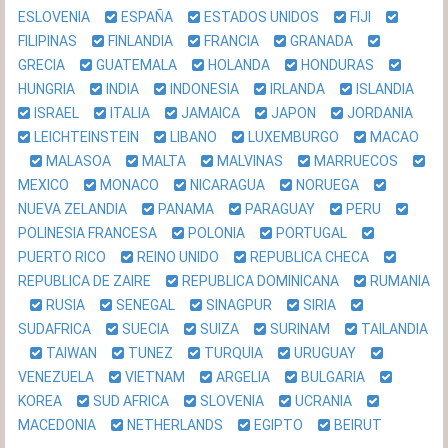
ESLOVENIA
ESPAÑA
ESTADOS UNIDOS
FIJI
FILIPINAS
FINLANDIA
FRANCIA
GRANADA
GRECIA
GUATEMALA
HOLANDA
HONDURAS
HUNGRIA
INDIA
INDONESIA
IRLANDA
ISLANDIA
ISRAEL
ITALIA
JAMAICA
JAPON
JORDANIA
LEICHTEINSTEIN
LIBANO
LUXEMBURGO
MACAO
MALASOA
MALTA
MALVINAS
MARRUECOS
MEXICO
MONACO
NICARAGUA
NORUEGA
NUEVA ZELANDIA
PANAMA
PARAGUAY
PERU
POLINESIA FRANCESA
POLONIA
PORTUGAL
PUERTO RICO
REINO UNIDO
REPUBLICA CHECA
REPUBLICA DE ZAIRE
REPUBLICA DOMINICANA
RUMANIA
RUSIA
SENEGAL
SINAGPUR
SIRIA
SUDAFRICA
SUECIA
SUIZA
SURINAM
TAILANDIA
TAIWAN
TUNEZ
TURQUIA
URUGUAY
VENEZUELA
VIETNAM
ARGELIA
BULGARIA
KOREA
SUD AFRICA
SLOVENIA
UCRANIA
MACEDONIA
NETHERLANDS
EGIPTO
BEIRUT