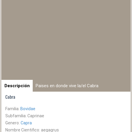
Descripción
Paises en donde vive la/el Cabra
Cabra
Familia:
Bovidae
Subfamilia: Caprinae
Genero:
Capra
Nombre Cientifico: aegagrus