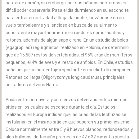
bastante común; sin embargo, por sus hábitos nocturnos es
dificil poder observarla. Pasa el día durmiendo en su escondite
para entrar en actividad al llegar la noche, lanzándose en un
vuelo tambaleante y silencioso en busca de su alimento
consistente mayoritariamente en roedores como lauchas y
ratones, además de algún sapo o rana. En un estudio de bolos
(egagropilas) regurgitados, realizado en Polonia, se determinó
que de 15.587 restos de vertebrados, el 95% eran de mamíferos
pequeños, el 4% de aves y el resto de anfibios. En Chile, estudios
señalan que un porcentaje importante en su dieta la componen
Ratones colilarga (Oligoryzomys longicaudatus), principales
portadores del virus Hanta.
Anida entre primavera y comienzos del verano en los mismos
sitios en los cuales se esconde durante el día. Estudios
realizados en Europa indican que las crias de las lechuzas se
instalarian en el mismo sitio en que pasaron su primer invierno.
Coloca normalmente entre 5 y 8 huevos blancos, redondeados y
algo brillosos, de tamaño promedio de 42 x 32 mms. La puesta