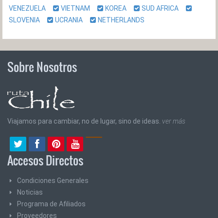
VENEZUELA
VIETNAM
KOREA
SUD AFRICA
SLOVENIA
UCRANIA
NETHERLANDS
Sobre Nosotros
Viajamos para cambiar, no de lugar, sino de ideas.
ver más
Accesos Directos
Condiciones Generales
Noticias
Programa de Afiliados
Proveedores