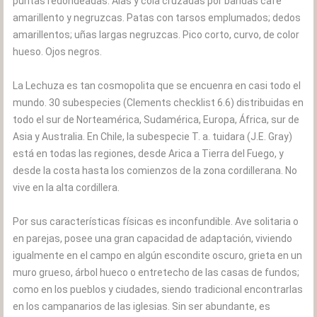
puntas redondeadas. Alas y cola cruzadas por bandas café
amarillento y negruzcas. Patas con tarsos emplumados; dedos
amarillentos; uñas largas negruzcas. Pico corto, curvo, de color
hueso. Ojos negros.
La Lechuza es tan cosmopolita que se encuenra en casi todo el
mundo. 30 subespecies (Clements checklist 6.6) distribuidas en
todo el sur de Norteamérica, Sudamérica, Europa, África, sur de
Asia y Australia. En Chile, la subespecie T. a. tuidara (J.E. Gray)
está en todas las regiones, desde Arica a Tierra del Fuego, y
desde la costa hasta los comienzos de la zona cordillerana. No
vive en la alta cordillera.
Por sus características físicas es inconfundible. Ave solitaria o
en parejas, posee una gran capacidad de adaptación, viviendo
igualmente en el campo en algún escondite oscuro, grieta en un
muro grueso, árbol hueco o entretecho de las casas de fundos;
como en los pueblos y ciudades, siendo tradicional encontrarlas
en los campanarios de las iglesias. Sin ser abundante, es