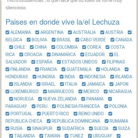
"microturbulencias", lo que hace que su vuelo se torne muy
silencioso.
Paises en donde vive la/el Lechuza
ALEMANIA
ARGENTINA
AUSTRALIA
AUSTRIA
BELGICA
BOLIVIA
BRASIL
CABO VERDE
CANADA
CHILE
CHINA
COLOMBIA
COREA
COSTA
RICA
CROACIA
DINAMARCA
ECUADOR
EL
SALVADOR
ESPAÑA
ESTADOS UNIDOS
FILIPINAS
FINLANDIA
FRANCIA
GUATEMALA
HOLANDA
HONDURAS
HUNGRIA
INDIA
INDONESIA
IRLANDA
ISLANDIA
ISRAEL
ITALIA
JAMAICA
JAPON
LUXEMBURGO
MARRUECOS
MEXICO
NICARAGUA
NORUEGA
NUEVA ZELANDIA
PANAMA
PARAGUAY
PERU
POLINESIA FRANCESA
POLONIA
PORTUGAL
PUERTO RICO
REINO UNIDO
REPUBLICA CHECA
REPUBLICA DOMINICANA
RUMANIA
RUSIA
SINAGPUR
SUDAFRICA
SUECIA
SUIZA
TAILANDIA
TAIWAN
TUNEZ
URUGUAY