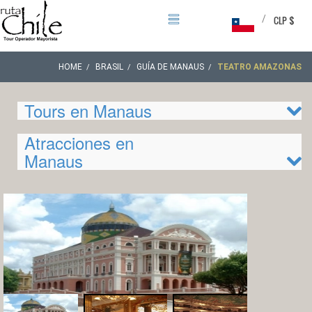
/
CLP $
HOME
BRASIL
GUÍA DE MANAUS
TEATRO AMAZONAS
Tours en Manaus
Atracciones en
Manaus