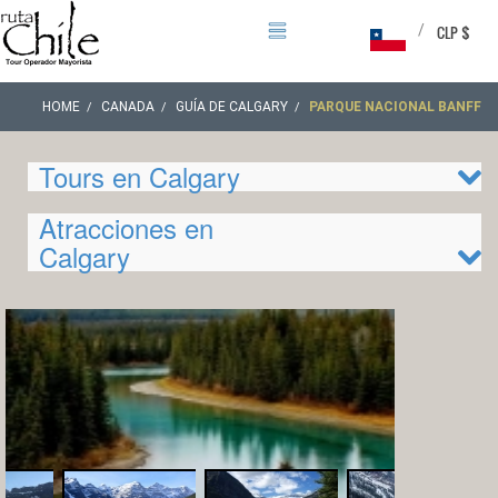
/
CLP $
HOME
CANADA
GUÍA DE CALGARY
PARQUE NACIONAL BANFF
Tours en Calgary
Atracciones en
Calgary