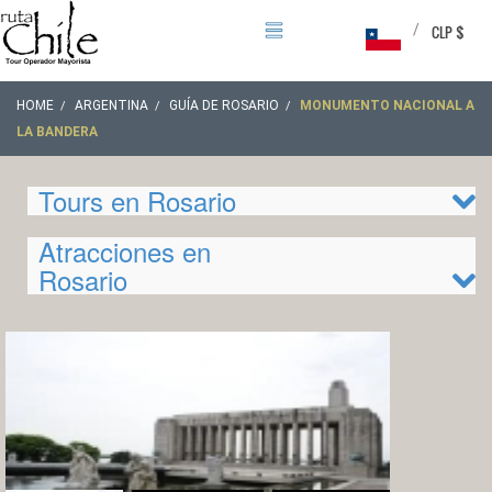
/
CLP $
HOME
ARGENTINA
GUÍA DE ROSARIO
MONUMENTO NACIONAL A
LA BANDERA
Tours en Rosario
Atracciones en
Rosario