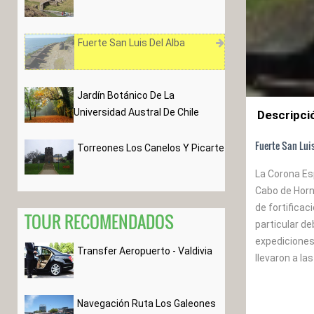
Fuerte San Luis Del Alba
Jardín Botánico De La
Universidad Austral De Chile
Descripci
Fuerte San Luis
Torreones Los Canelos Y Picarte
La Corona Es
Cabo de Horno
de fortificac
TOUR RECOMENDADOS
particular de
expediciones
Transfer Aeropuerto - Valdivia
llevaron a la
Navegación Ruta Los Galeones