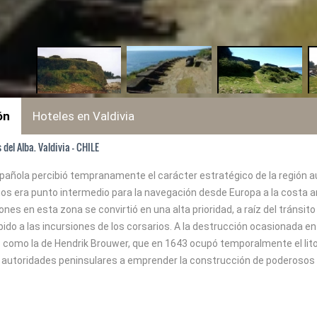
ón
Hoteles en Valdivia
 del Alba. Valdivia - CHILE
pañola percibió tempranamente el carácter estratégico de la región aus
s era punto intermedio para la navegación desde Europa a la costa ame
iones en esta zona se convirtió en una alta prioridad, a raíz del tráns
bido a las incursiones de los corsarios. A la destrucción ocasionada en
 como la de Hendrik Brouwer, que en 1643 ocupó temporalmente el litor
s autoridades peninsulares a emprender la construcción de poderosos c