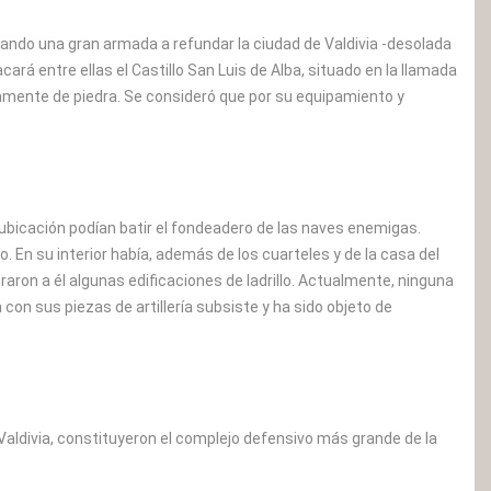
iando una gran armada a refundar la ciudad de Valdivia -desolada
acará entre ellas el Castillo San Luis de Alba, situado en la llamada
ramente de piedra. Se consideró que por su equipamiento y
a ubicación podían batir el fondeadero de las naves enemigas.
. En su interior había, además de los cuarteles y de la casa del
oraron a él algunas edificaciones de ladrillo. Actualmente, ninguna
 con sus piezas de artillería subsiste y ha sido objeto de
e Valdivia, constituyeron el complejo defensivo más grande de la