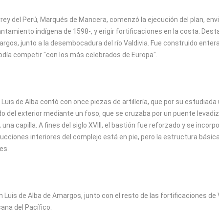
irrey del Perú, Marqués de Mancera, comenzó la ejecución del plan, env
vantamiento indígena de 1598-, y erigir fortificaciones en la costa. Dest
rgos, junto a la desembocadura del río Valdivia. Fue construido ente
odía competir "con los más celebrados de Europa".
 Luis de Alba contó con once piezas de artillería, que por su estudiad
o del exterior mediante un foso, que se cruzaba por un puente levadizo
na capilla. A fines del siglo XVIII, el bastión fue reforzado y se incorp
ucciones interiores del complejo está en pie, pero la estructura básica
es.
an Luis de Alba de Amargos, junto con el resto de las fortificaciones d
ana del Pacífico.