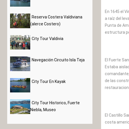
En 1645 el V
Reserva Costera Valdiviana
a raíz del le
(alerce Costero)
Punta de Ama
estructura p
City Tour Valdivia
El Fuerte San
Navegación Circuito Isla Teja
Estaba aislad
comandante, u
de las constr
City Tour En Kayak
restauracion
City Tour Historico, Fuerte
Niebla, Museo
El Castillo S
costa americ