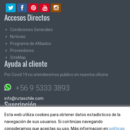
Accesos Directos
Condiciones Generales
Noticias
Programa de Afiliados
Proveedores
SiteMap
Ayuda al cliente
Por Covid 19 no atenderemos publico en nuestra oficina
+56 9 5333 3893
info@rutaschile.com
Suscripción
Esta web utiliza cookies para obtener datos estadísticos de la
Suscribase y le enviaremos los mejores precios y promociones
navegación de sus usuarios. Si continúas navegando
consideramos que aceptas su uso. Más informacion en
políticas
Email: