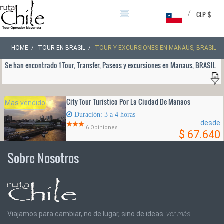
/
CLP $
HOME
TOUR EN BRASIL
TOUR Y EXCURSIONES EN MANAUS, BRASIL
Se han encontrado 1 Tour, Transfer, Paseos y excursiones en Manaus, BRASIL
City Tour Turístico Por La Ciudad De Manaos
Mas vendido
Duración: 3 a 4 horas
desde
6 Opiniones
$ 67.640
Sobre Nosotros
Viajamos para cambiar, no de lugar, sino de ideas.
ver más