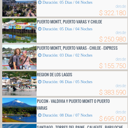
Duración: 05 Di­as / 04 Noches
desde
$ 322.180
PUERTO MONTT, PUERTO VARAS Y CHILOE
Duración: 05 Dias / 04 Noches
desde
$ 250.980
PUERTO MONTT, PUERTO VARAS - CHILOE - EXPRESS
Duración: 03 Dias / 02 Noches
desde
$ 155.750
REGION DE LOS LAGOS
Duración: 06 Di­as / 05 Noches
desde
$ 383.590
PUCON - VALDIVIA Y PUERTO MONTT O PUERTO
VARAS
desde
Duración: 08 Dias / 07 Noches
$ 695.090
SANTIAGO - TORRES DEL PAINE - CALAFATE - BARILOCHE