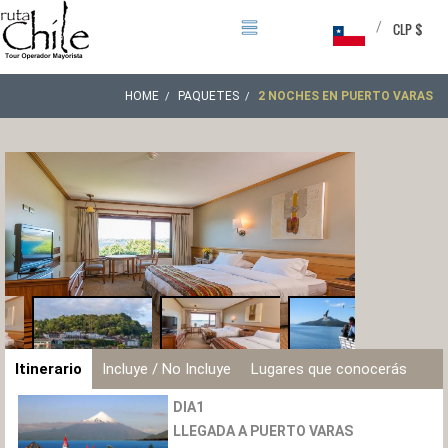
/
CLP $
HOME
PAQUETES
2 NOCHES EN PUERTO VARAS
Itinerario
Incluye / No Incluye
Lugares que conocerás
DIA1
LLEGADA A PUERTO VARAS