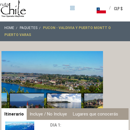
/
CLP $
HOME
PAQUETES
PUCON - VALDIVIA Y PUERTO MONTT O
PUERTO VARAS
Itinerario
Incluye / No Incluye
Lugares que conocerás
DIA 1: