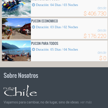
Duración: 04 Dias / 03 Noches
desde
$ 406.730
PUCON ECONOMICO
Duración: 03 Dias / 02 Noches
desde
$ 176.220
PUCON PARA TODOS
Duración: 05 Dias / 04 Noches
desde
$ 0
Sobre Nosotros
Viajamos para cambiar, no de lugar, sino de ideas.
ver más