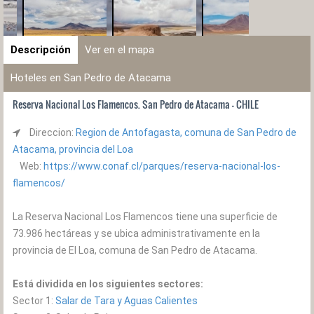
Descripción
Ver en el mapa
Hoteles en San Pedro de Atacama
Reserva Nacional Los Flamencos. San Pedro de Atacama - CHILE
Direccion:
Region de Antofagasta, comuna de San Pedro de
Atacama, provincia del Loa
Web:
https://www.conaf.cl/parques/reserva-nacional-los-
flamencos/
La Reserva Nacional Los Flamencos tiene una superficie de
73.986 hectáreas y se ubica administrativamente en la
provincia de El Loa, comuna de San Pedro de Atacama.
Está dividida en los siguientes sectores:
Sector 1:
Salar de Tara y Aguas Calientes