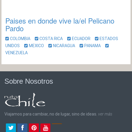
Paises en donde vive la/el Pelicano
Pardo
COLOMBIA
COSTA RICA
ECUADOR
ESTADOS
UNIDOS
MEXICO
NICARAGUA
PANAMA
VENEZUELA
Sobre Nosotros
Viajamos para cambiar, no de lugar, sino de ideas.
ver más