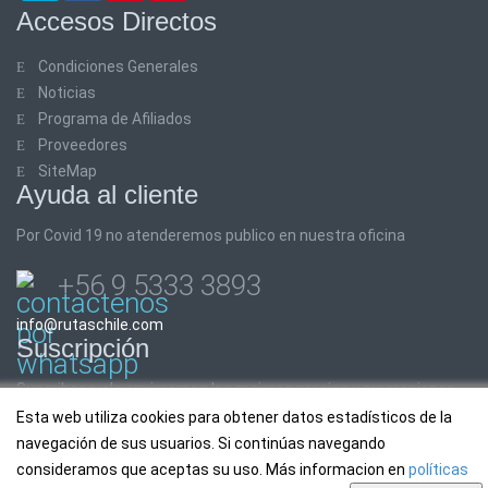
Accesos Directos
Condiciones Generales
Noticias
Programa de Afiliados
Proveedores
SiteMap
Ayuda al cliente
Por Covid 19 no atenderemos publico en nuestra oficina
+56 9 5333 3893
info@rutaschile.com
Suscripción
Suscribase y le enviaremos los mejores precios y promociones
Esta web utiliza cookies para obtener datos estadísticos de la
Email:
navegación de sus usuarios. Si continúas navegando
consideramos que aceptas su uso. Más informacion en
políticas