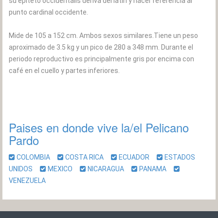
su epíteto occidentalis deriva del latín y hacer referencia al
punto cardinal occidente.
Mide de 105 a 152 cm. Ambos sexos similares.Tiene un peso
aproximado de 3.5 kg y un pico de 280 a 348 mm. Durante el
periodo reproductivo es principalmente gris por encima con
café en el cuello y partes inferiores.
Paises en donde vive la/el Pelicano
Pardo
COLOMBIA
COSTA RICA
ECUADOR
ESTADOS
UNIDOS
MEXICO
NICARAGUA
PANAMA
VENEZUELA