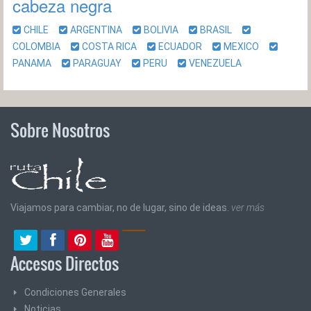
cabeza negra
CHILE
ARGENTINA
BOLIVIA
BRASIL
COLOMBIA
COSTA RICA
ECUADOR
MEXICO
PANAMA
PARAGUAY
PERU
VENEZUELA
Sobre Nosotros
Viajamos para cambiar, no de lugar, sino de ideas.
ver más
Accesos Directos
Condiciones Generales
Noticias