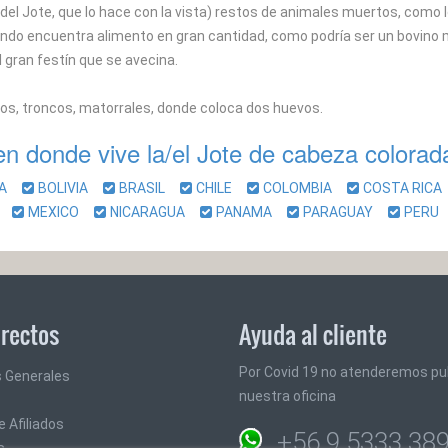
 del Jote, que lo hace con la vista) restos de animales muertos, como 
do encuentra alimento en gran cantidad, como podría ser un bovino mu
l gran festín que se avecina.
ros, troncos, matorrales, donde coloca dos huevos.
en donde vive la/el Jote de cabeza colorad
NA
BOLIVIA
BRASIL
CHILE
COLOMBIA
COSTA RIC
A
MEXICO
NICARAGUA
PANAMA
PARAGUAY
PER
irectos
Ayuda al cliente
Por Covid 19 no atenderemos pu
 Generales
nuestra oficina
 Afiliados
+56 9 5333 38