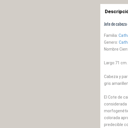
Descripci
Jote de cabeza
Familia:
Cath
Genero:
Cath
Nombre Cient
Largo:71 cm.
Cabeza y part
gris amarille
El Cote de ca
considerada 
morfogenétic
colorada apr
predecible c