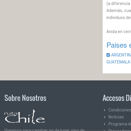
(a diferencia
Además, cuan
individuos de
Anida en cer
Paises 
ARGENTI
GUATEMAL
Sobre Nosotros
Accesos D
Condiciones
Noticias
Programa de
Viajamos para cambiar, no de lugar, sino de