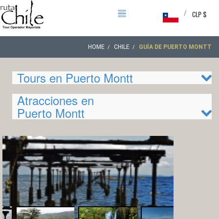
/
CLP $
HOME
CHILE
GUÍA DE PUERTO MONTT
Tours en Puerto Montt
Atracciones en
Puerto Montt