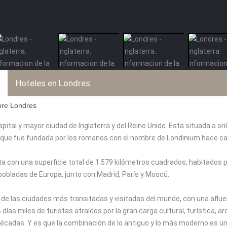
Hoteles en Londres
bre Londres
apital y mayor ciudad de Inglaterra y del Reino Unido. Esta situada a o
ue fue fundada por los romanos con el nombre de Londinium hace cas
a con una superficie total de 1.579 kilómetros cuadrados, habitados p
obladas de Europa, junto con Madrid, París y Moscú.
de las ciudades más transitadas y visitadas del mundo, con una aflue
s días miles de turistas atraídos por la gran carga cultural, turística,
adas. Y es que la combinación de lo antiguo y lo más moderno es una