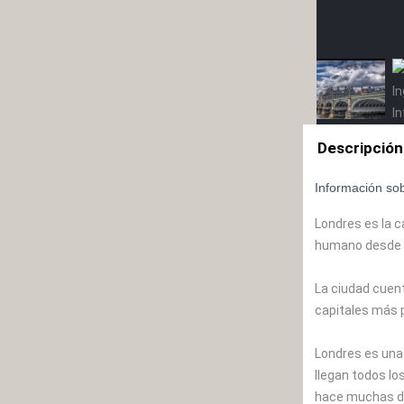
Descripción
Información so
Londres es la c
humano desde q
La ciudad cuent
capitales más p
Londres es una 
llegan todos lo
hace muchas déc