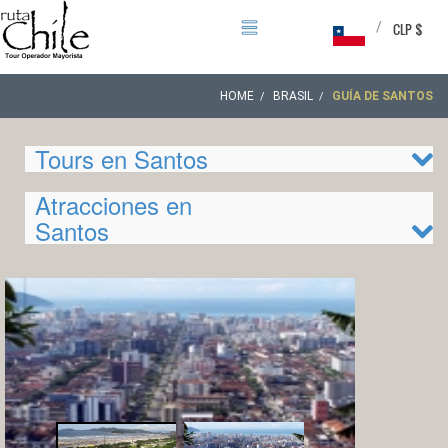
/
CLP $
HOME
BRASIL
GUÍA DE SANTOS
Tours en Santos
Atracciones en
Santos