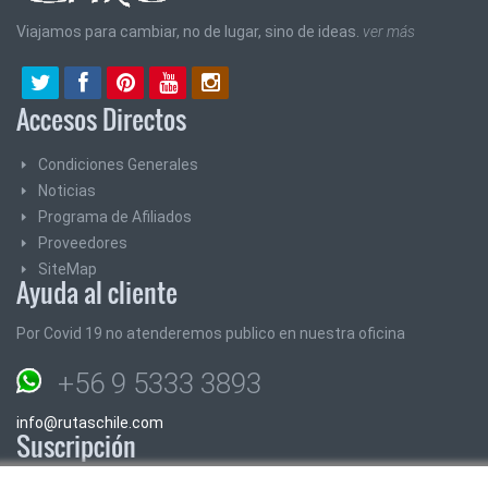
Viajamos para cambiar, no de lugar, sino de ideas.
ver más
Accesos Directos
Condiciones Generales
Noticias
Programa de Afiliados
Proveedores
SiteMap
Ayuda al cliente
Por Covid 19 no atenderemos publico en nuestra oficina
+56 9 5333 3893
info@rutaschile.com
Suscripción
Suscribase y le enviaremos los mejores precios y promociones