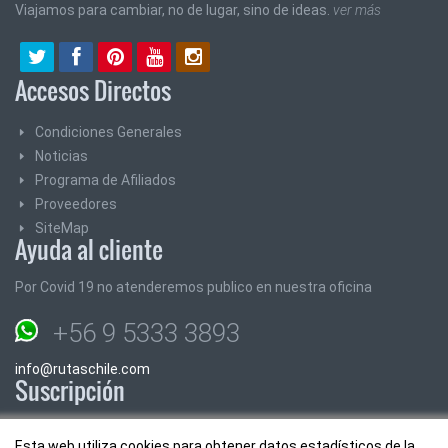
Viajamos para cambiar, no de lugar, sino de ideas.
ver más
Accesos Directos
Condiciones Generales
Noticias
Programa de Afiliados
Proveedores
SiteMap
Ayuda al cliente
Por Covid 19 no atenderemos publico en nuestra oficina
+56 9 5333 3893
info@rutaschile.com
Suscripción
Suscribase y le enviaremos los mejores precios y promociones
Esta web utiliza cookies para obtener datos estadísticos de la