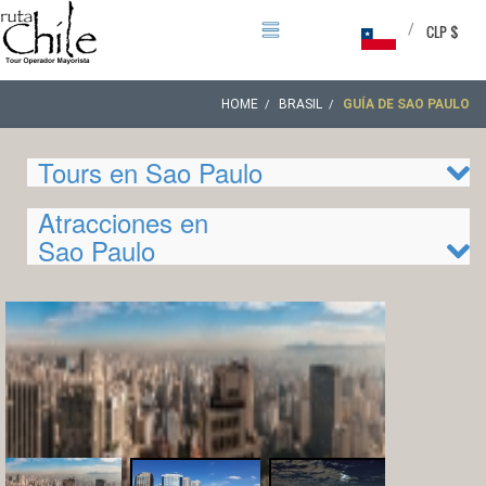
/
CLP $
HOME
BRASIL
GUÍA DE SAO PAULO
Tours en Sao Paulo
Atracciones en
Sao Paulo