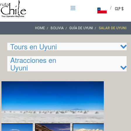
/
CLP $
HOME
BOLIVIA
GUÍA DE UYUNI
SALAR DE UYUNI
Tours en Uyuni
Atracciones en
Uyuni