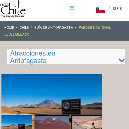
/
CLP $
HOME
CHILE
GUÍA DE ANTOFAGASTA
PARQUE NACIONAL
LLULLAILLACO
Atracciones en
Antofagasta