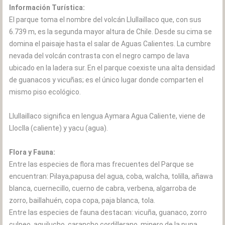
Información Turística:
El parque toma el nombre del volcán Llullaillaco que, con sus
6.739 m, es la segunda mayor altura de Chile. Desde su cima se
domina el paisaje hasta el salar de Aguas Calientes. La cumbre
nevada del volcán contrasta con el negro campo de lava
ubicado en la ladera sur. En el parque coexiste una alta densidad
de guanacos y vicuñas; es el único lugar donde comparten el
mismo piso ecológico.
Llullaillaco significa en lengua Aymara Agua Caliente, viene de
Lloclla (caliente) y yacu (agua).
Flora y Fauna:
Entre las especies de flora mas frecuentes del Parque se
encuentran: Pilaya,papusa del agua, coba, walcha, tolilla, añawa
blanca, cuernecillo, cuerno de cabra, verbena, algarroba de
zorro, baillahuén, copa copa, paja blanca, tola.
Entre las especies de fauna destacan: vicuña, guanaco, zorro
culpeo, aguilucho, carancho cordillerano, minero de la puna,