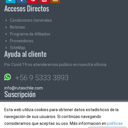
Accesos Directos
Condiciones Generales
Noticias
Programa de Afiliados
Proveedores
SiteMap
Ayuda al cliente
Por Covid 19 no atenderemos publico en nuestra oficina
+56 9 5333 3893
info@rutaschile.com
Suscripción
Suscribase y le enviaremos los mejores precios y promociones
Esta web utiliza cookies para obtener datos estadísticos de la
navegación de sus usuarios. Si continúas navegando
Email:
consideramos que aceptas su uso. Más informacion en
políticas