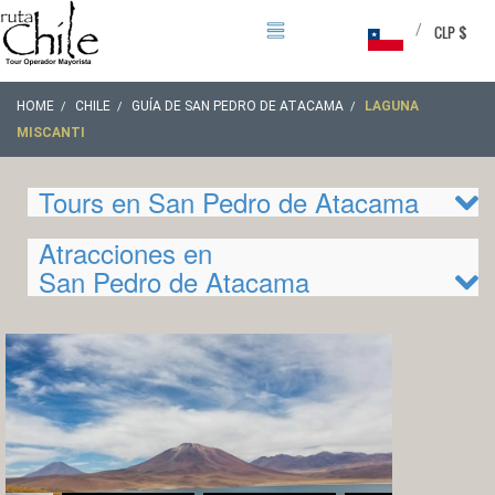
/
CLP $
HOME
CHILE
GUÍA DE SAN PEDRO DE ATACAMA
LAGUNA
MISCANTI
Tours en San Pedro de Atacama
Atracciones en
San Pedro de Atacama