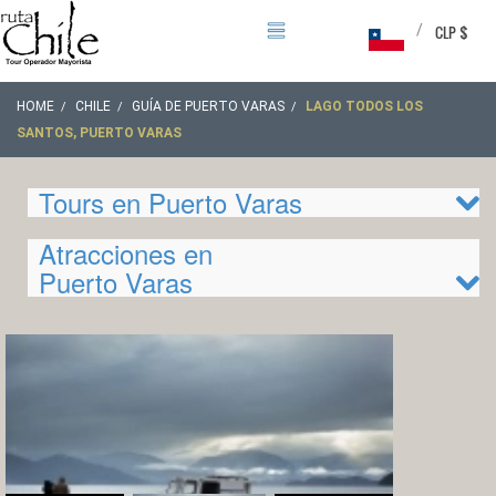
/
CLP $
HOME
CHILE
GUÍA DE PUERTO VARAS
LAGO TODOS LOS
SANTOS, PUERTO VARAS
Tours en Puerto Varas
Atracciones en
Puerto Varas