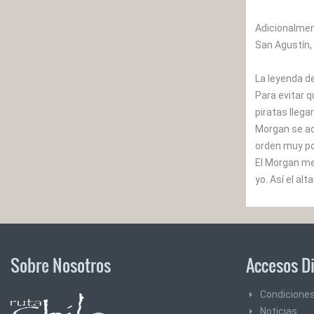
Adicionalment
San Agustín, 
La leyenda de
Para evitar q
piratas llega
Morgan se ace
orden muy po
El Morgan me
yo. Así el al
Sobre Nosotros
Accesos D
Condiciones
Noticias