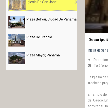
Iglesia De San José
Plaza Bolivar, Ciudad De Panama
Plaza De Francia
Descripci
Iglesia de San
Plaza Mayor, Panama
Direccion
Teléfono
La Iglesia de
tradición pr
El templo de 
del Casco. En
admirar su be