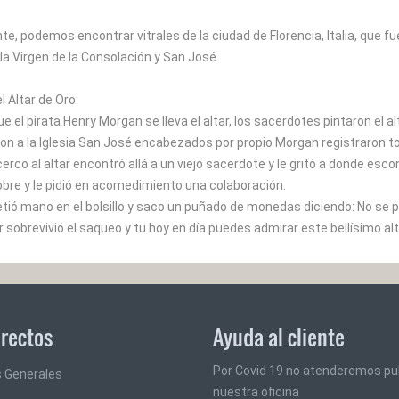
e, podemos encontrar vitrales de la ciudad de Florencia, Italia, que f
la Virgen de la Consolación y San José.
l Altar de Oro:
ue el pirata Henry Morgan se lleva el altar, los sacerdotes pintaron el 
ron a la Iglesia San José encabezados por propio Morgan registraron to
rco al altar encontró allá a un viejo sacerdote y le gritó a donde esco
bre y le pidió en acomedimiento una colaboración.
tió mano en el bolsillo y saco un puñado de monedas diciendo: No se 
tar sobrevivió el saqueo y tu hoy en día puedes admirar este bellísimo alt
irectos
Ayuda al cliente
Por Covid 19 no atenderemos pu
 Generales
nuestra oficina