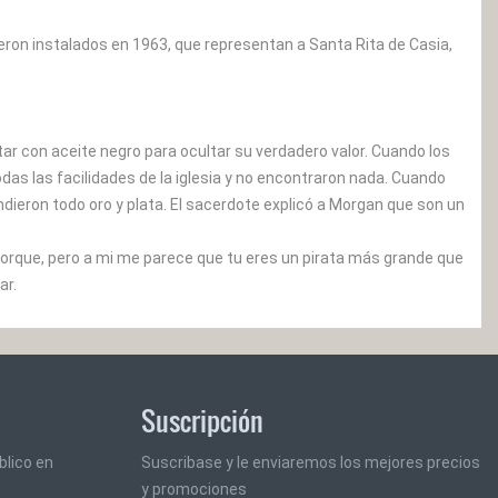
ueron instalados en 1963, que representan a Santa Rita de Casia,
altar con aceite negro para ocultar su verdadero valor. Cuando los
das las facilidades de la iglesia y no encontraron nada. Cuando
ndieron todo oro y plata. El sacerdote explicó a Morgan que son un
porque, pero a mi me parece que tu eres un pirata más grande que
ar.
Suscripción
blico en
Suscribase y le enviaremos los mejores precios
y promociones