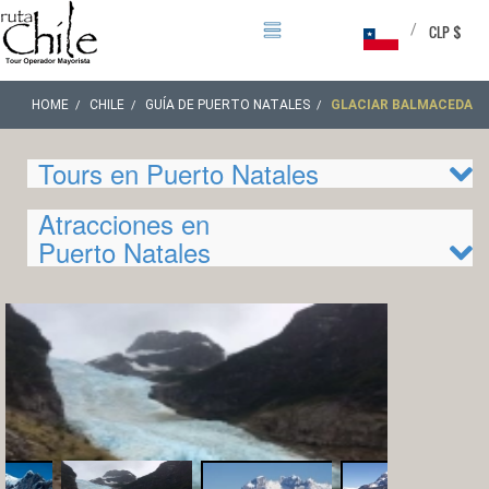
/
CLP $
HOME
CHILE
GUÍA DE PUERTO NATALES
GLACIAR BALMACEDA
Tours en Puerto Natales
Atracciones en
Puerto Natales