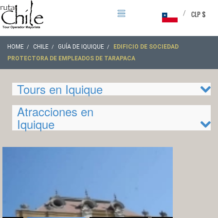
/
CLP $
HOME
CHILE
GUÍA DE IQUIQUE
EDIFICIO DE SOCIEDAD
PROTECTORA DE EMPLEADOS DE TARAPACA
Tours en Iquique
Atracciones en
Iquique