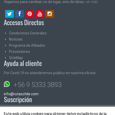
Viajamos para cambiar, no de lugar, sino de ideas.
ver más
Accesos Directos
Condiciones Generales
Noticias
Programa de Afiliados
Proveedores
SiteMap
Ayuda al cliente
Por Covid 19 no atenderemos publico en nuestra oficina
+56 9 5333 3893
info@rutaschile.com
Suscripción
Suscribase y le enviaremos los mejores precios y promociones
Esta web utiliza cookies para obtener datos estadísticos de la