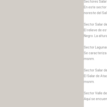
Sectores Salar
En este sector
noreste del Sa
Sector Salar de
El relieve de 
Negro. La altu
Sector Lagunas
Se caracteriza
msnm.
Sector Salar d
El Salar de Ata
msnm.
Sector Valle de
Aquí se encuent