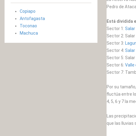
Pedro de Atac
Copiapo
Antofagasta
Está dividida 
Toconao
Sector 1:
Salar
Machuca
Sector 2: Salar
Sector 3:
Lagun
Sector 4:
Salar
Sector 5: Sala
Sector 6:
Valle
Sector 7: Tambi
Por su tamaño,
fluctúa entre l
4, 5, 6 y 7 la 
Las precipitaci
que las lluvia