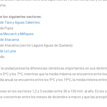
ama.
en los siguientes sectores:
 de Tara y Aguas Calientes
 de Pujsa
a Miscanti y Miñiques
 de Atacama
r de Atacama (sector Laguna Aguas de Quelana)
 de La Luna
llo
 la unidad presenta diferencias climáticas importantes en sus distint
os 0ºC y los 7ºC, mientras que la media máxima se encuentra entre los
media anual se encuentra entre los 9ºC y los 19ºC, la media mínima ent
ones en los sectores 1,2 y 3 oscilan entre 30 a 150 mm. al año. En los
s se concentran entre los meses de diciembre a marzo y que las preci