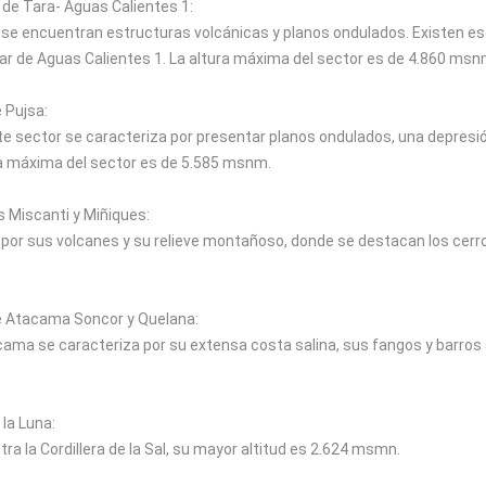
 de Tara- Aguas Calientes 1:
 se encuentran estructuras volcánicas y planos ondulados. Existen esc
lar de Aguas Calientes 1. La altura máxima del sector es de 4.860 msn
 Pujsa:
este sector se caracteriza por presentar planos ondulados, una depre
ra máxima del sector es de 5.585 msnm.
 Miscanti y Miñiques:
 por sus volcanes y su relieve montañoso, donde se destacan los cerro
e Atacama Soncor y Quelana:
cama se caracteriza por su extensa costa salina, sus fangos y barros 
 la Luna:
ra la Cordillera de la Sal, su mayor altitud es 2.624 msmn.