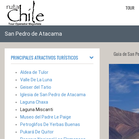
TOUR
San Pedro de Atacama
Guia de San P
PRINCIPALES ATRACTIVOS TURÍSTICOS
Aldea de Tulor
Valle De La Luna
Geiser del Tatio
Iglesia de San Pedro de Atacama
Laguna Chaxa
Laguna Miscanti
Museo del Padre Le Paige
Petroglifos De Yerbas Buenas
Pukará De Quitor