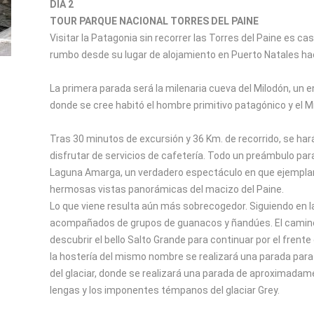
DÍA 2
TOUR PARQUE NACIONAL TORRES DEL PAINE
Visitar la Patagonia sin recorrer las Torres del Paine es c
rumbo desde su lugar de alojamiento en Puerto Natales hac
La primera parada será la milenaria cueva del Milodón, un 
donde se cree habitó el hombre primitivo patagónico y el Mi
Tras 30 minutos de excursión y 36 Km. de recorrido, se har
disfrutar de servicios de cafetería. Todo un preámbulo para
Laguna Amarga, un verdadero espectáculo en que ejemplar
hermosas vistas panorámicas del macizo del Paine.
Lo que viene resulta aún más sobrecogedor. Siguiendo en l
acompañados de grupos de guanacos y ñandúes. El camino
descubrir el bello Salto Grande para continuar por el frent
la hostería del mismo nombre se realizará una parada para e
del glaciar, donde se realizará una parada de aproximada
lengas y los imponentes témpanos del glaciar Grey.