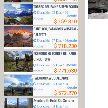
TORRES DEL PAINE SUPER ECONOMICO
Duración: 03 Dias / 02
desde
Noches
$ 159.310
SANTIAGO, PATAGONIA AUSTRAL / EL
CALAFATE
desde
Duración: 07 Dias / 06
$ 718.230
Noches
TREKKING EN TORRES DEL PAINE -
CIRCUITO W
desde
Duración: 05 Dias / 04
$ 771.630
Noches
PATAGONIA A SU ALCANCE
Duración: 05 Di­as / 04
desde
Noches
$ 572.270
Aventura En Hotel Rio Serrano
Duración: 04 Dias / 03