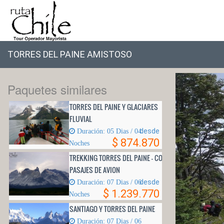
TORRES DEL PAINE AMISTOSO
Paquetes similares
TORRES DEL PAINE Y GLACIARES
FLUVIAL
desde
Duración: 05 Di­as / 04
$ 874.870
Noches
TREKKING TORRES DEL PAINE - CON
PASAJES DE AVION
desde
Duración: 07 Dias / 06
$ 1.239.770
Noches
SANTIAGO Y TORRES DEL PAINE
Duración: 07 Dias / 06