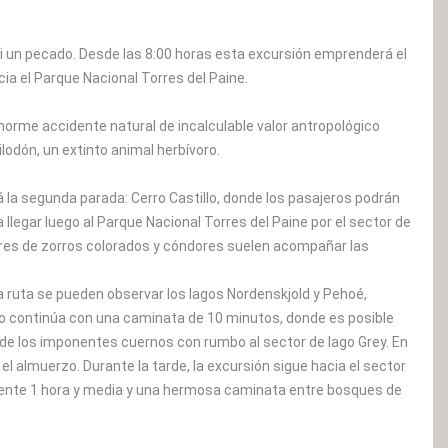
asi un pecado. Desde las 8:00 horas esta excursión emprenderá el
ia el Parque Nacional Torres del Paine.
enorme accidente natural de incalculable valor antropológico
lodón, un extinto animal herbívoro.
á la segunda parada: Cerro Castillo, donde los pasajeros podrán
 llegar luego al Parque Nacional Torres del Paine por el sector de
es de zorros colorados y cóndores suelen acompañar las
a ruta se pueden observar los lagos Nordenskjold y Pehoé,
 continúa con una caminata de 10 minutos, donde es posible
e de los imponentes cuernos con rumbo al sector de lago Grey. En
l almuerzo. Durante la tarde, la excursión sigue hacia el sector
mente 1 hora y media y una hermosa caminata entre bosques de