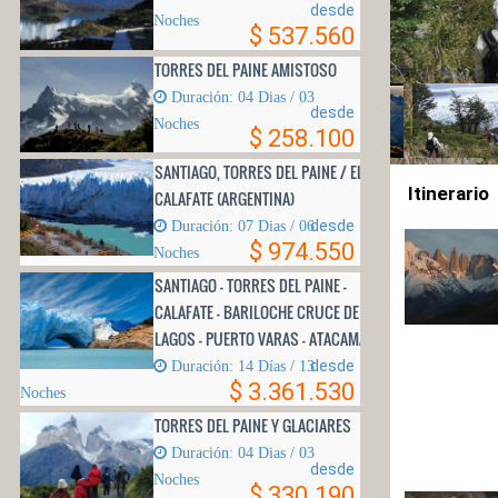
desde
Noches
$ 537.560
TORRES DEL PAINE AMISTOSO
Duración: 04 Di­as / 03
desde
Noches
$ 258.100
SANTIAGO, TORRES DEL PAINE / EL
Itinerario
CALAFATE (ARGENTINA)
desde
Duración: 07 Dias / 06
$ 974.550
Noches
SANTIAGO - TORRES DEL PAINE -
CALAFATE - BARILOCHE CRUCE DE
LAGOS - PUERTO VARAS - ATACAMA
desde
Duración: 14 Días / 13
$ 3.361.530
Noches
TORRES DEL PAINE Y GLACIARES
Duración: 04 Di­as / 03
desde
Noches
$ 330.190