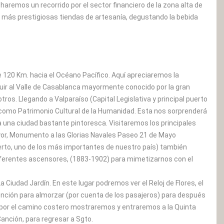
haremos un recorrido por el sector financiero de la zona alta de
s más prestigiosas tiendas de artesanía, degustando la bebida
de 120 Km. hacia el Océano Pacífico. Aquí apreciaremos la
eguir al Valle de Casablanca mayormente conocido por la gran
ros. Llegando a Valparaíso (Capital Legislativa y principal puerto
como Patrimonio Cultural de la Humanidad. Esta nos sorprenderá
 una ciudad bastante pintoresca. Visitaremos los principales
mayor, Monumento a las Glorias Navales Paseo 21 de Mayo
rto, uno de los más importantes de nuestro país) también
iferentes ascensores, (1883-1902) para mimetizarnos con el
Ciudad Jardín. En este lugar podremos ver el Reloj de Flores, el
nción para almorzar (por cuenta de los pasajeros) para después
, por el camino costero mostraremos y entraremos a la Quinta
Canción, para regresar a Sgto.