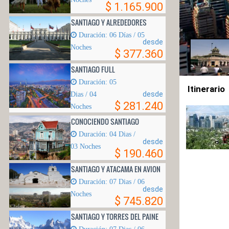
$ 1.165.900
SANTIAGO Y ALREDEDORES
Duración: 06 Días / 05
desde
Noches
$ 377.360
SANTIAGO FULL
Duración: 05
Itinerario
desde
Di­as / 04
$ 281.240
Noches
CONOCIENDO SANTIAGO
Duración: 04 Di­as /
desde
03 Noches
$ 190.460
SANTIAGO Y ATACAMA EN AVION
Duración: 07 Dias / 06
desde
Noches
$ 745.820
SANTIAGO Y TORRES DEL PAINE
Duración: 07 Dias / 06