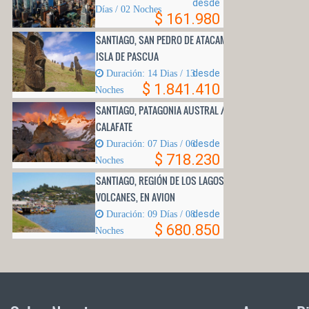
desde
Días / 02 Noches
$ 161.980
SANTIAGO, SAN PEDRO DE ATACAMA E
ISLA DE PASCUA
desde
Duración: 14 Di­as / 13
$ 1.841.410
Noches
SANTIAGO, PATAGONIA AUSTRAL / EL
CALAFATE
desde
Duración: 07 Dias / 06
$ 718.230
Noches
SANTIAGO, REGIÓN DE LOS LAGOS Y
VOLCANES, EN AVION
desde
Duración: 09 Días / 08
$ 680.850
Noches