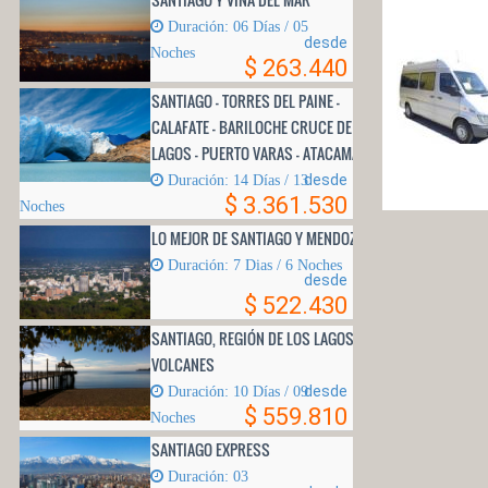
Duración: 06 Días / 05
desde
Noches
$ 263.440
SANTIAGO - TORRES DEL PAINE -
CALAFATE - BARILOCHE CRUCE DE
LAGOS - PUERTO VARAS - ATACAMA
desde
Duración: 14 Días / 13
$ 3.361.530
Noches
LO MEJOR DE SANTIAGO Y MENDOZA
Duración: 7 Dias / 6 Noches
desde
$ 522.430
SANTIAGO, REGIÓN DE LOS LAGOS Y
VOLCANES
desde
Duración: 10 Días / 09
$ 559.810
Noches
SANTIAGO EXPRESS
Duración: 03