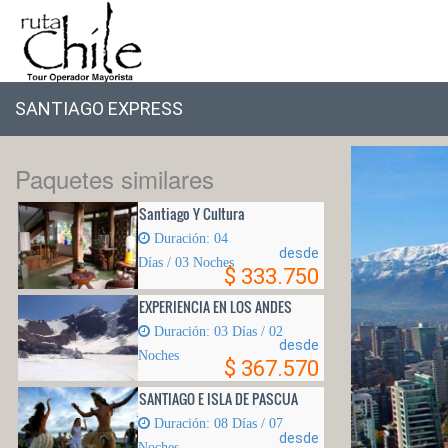
SANTIAGO EXPRESS
Paquetes similares
Santiago Y Cultura
Duración: 04
desde
Dí­as / 03 Noches
$ 333.750
EXPERIENCIA EN LOS ANDES
Duración: 03 Días / 02
desde
Noches
$ 367.570
SANTIAGO E ISLA DE PASCUA
Duración: 08 Dí­as / 07
desde
Noches