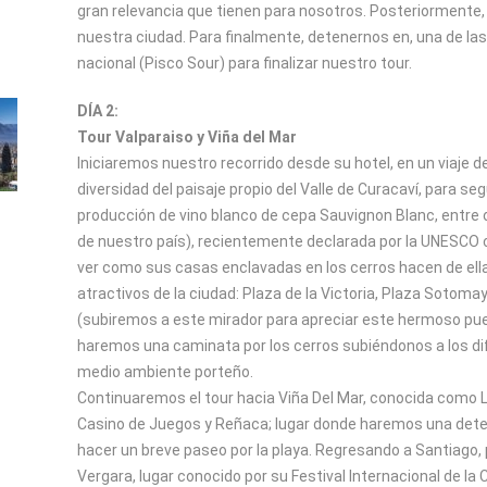
gran relevancia que tienen para nosotros. Posteriormente, 
nuestra ciudad. Para finalmente, detenernos en, una de la
nacional (Pisco Sour) para finalizar nuestro tour.
DÍA 2:
Tour Valparaiso y Viña del Mar
Iniciaremos nuestro recorrido desde su hotel, en un viaje 
diversidad del paisaje propio del Valle de Curacaví, para s
producción de vino blanco de cepa Sauvignon Blanc, entre ot
de nuestro país), recientemente declarada por la UNESCO 
ver como sus casas enclavadas en los cerros hacen de ella
atractivos de la ciudad: Plaza de la Victoria, Plaza Soto
(subiremos a este mirador para apreciar este hermoso pue
haremos una caminata por los cerros subiéndonos a los d
medio ambiente porteño.
Continuaremos el tour hacia Viña Del Mar, conocida como La 
Casino de Juegos y Reñaca; lugar donde haremos una dete
hacer un breve paseo por la playa. Regresando a Santiago
Vergara, lugar conocido por su Festival Internacional de la 