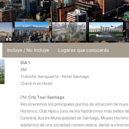
Incluye / No Incluye
Lugares que conocerás
DÍA 1:
AM.
Transfer Aeropuerto - Hotel Santiago
Check in en Hotel.
PM.
City Tour Santiago
Recorreremos los principales puntos de atracción de nuestr
Histórico, Club Hípico (uno de los hipódromos más bellos 
Catedral, Ilustre Municipalidad de Santiago, Museo Históri
adelantos de una sociedad conservadora, dando a conocer a