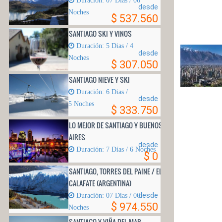
desde
Noches
$ 537.560
SANTIAGO SKI Y VINOS
Duración: 5 Dias / 4
desde
Noches
$ 307.050
SANTIAGO NIEVE Y SKI
Duración: 6 Di­as /
desde
5 Noches
$ 333.750
LO MEJOR DE SANTIAGO Y BUENOS
AIRES
desde
Duración: 7 Dí­as / 6 Noches
$ 0
SANTIAGO, TORRES DEL PAINE / EL
CALAFATE (ARGENTINA)
desde
Duración: 07 Dias / 06
$ 974.550
Noches
SANTIAGO Y VIÑA DEL MAR