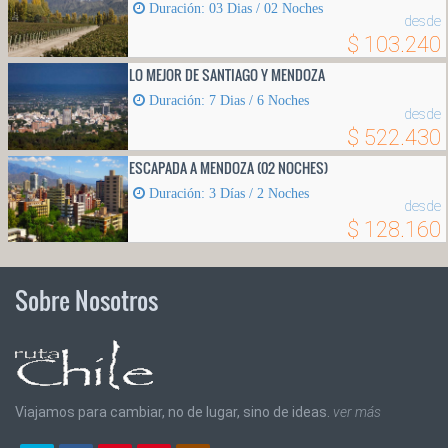
Duración: 03 Dias / 02 Noches
desde
$ 103.240
LO MEJOR DE SANTIAGO Y MENDOZA
Duración: 7 Dias / 6 Noches
desde
$ 522.430
ESCAPADA A MENDOZA (02 NOCHES)
Duración: 3 Días / 2 Noches
desde
$ 128.160
Sobre Nosotros
Viajamos para cambiar, no de lugar, sino de ideas.
ver más