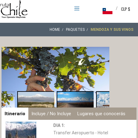
/
CLP $
HOME
PAQUETES
MENDOZA Y SUS VINOS
Itinerario
Incluye / No Incluye
Lugares que conocerás
DIA 1:
Transfer Aeropuerto - Hotel