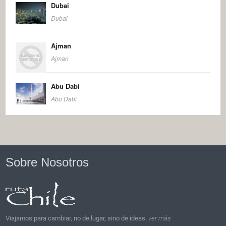
Dubai
Dubai
Ajman
Ajman
Abu Dabi
Abu Dabi
Sobre Nosotros
Viajamos para cambiar, no de lugar, sino de ideas.
ver más