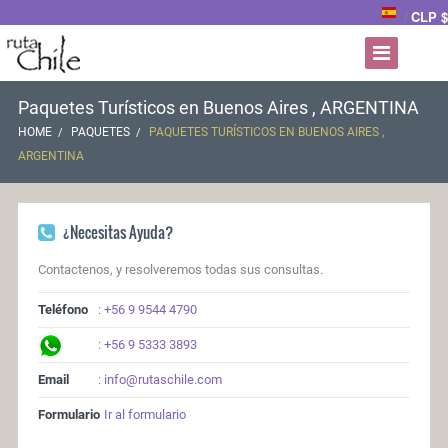
CLP $
/
Paquetes Turísticos en Buenos Aires , ARGENTINA
HOME
PAQUETES
PAQUETES TURÍSTICOS EN BUENOS AIRES ,
ARGENTINA
¿Necesitas Ayuda?
Contactenos, y resolveremos todas sus consultas.
Teléfono
:
+56 9 9544 4790
:
+56 9 5333 3893
Email
:
info@rutaschile.com
Formulario
Ir al formulario