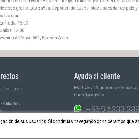
aciones de Gran Hotel Hispano incluyen minibar y caja fuerte. Las cam
velocidad gratis. Los baños disponen de ducha, bidet, secador de pelo y 
s los días.
 Entrada:
15:00
Salida:
12:00
 Avenida de Mayo 861, Buenos Aires
irectos
Ayuda al cliente
Por Covid 19 no atenderemos pu
 Generales
nuestra oficina
 Afiliados
+56 9 5333 38
s
info@rutaschile.com
avegación de sus usuarios. Si continúas navegando consideramos que 