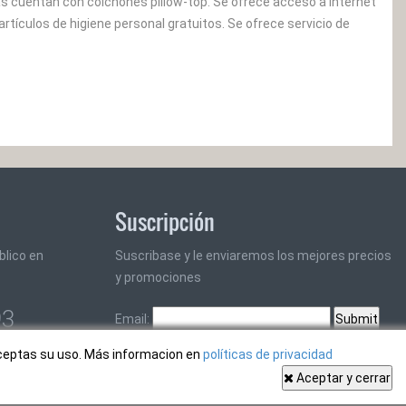
as cuentan con colchones pillow-top. Se ofrece acceso a Internet
artículos de higiene personal gratuitos. Se ofrece servicio de
Suscripción
blico en
Suscribase y le enviaremos los mejores precios
y promociones
93
Email:
aceptas su uso. Más informacion en
políticas de privacidad
Aceptar y cerrar