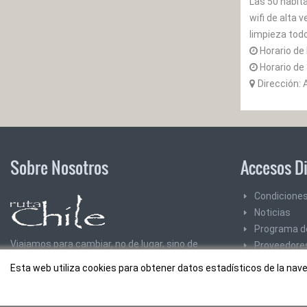
Las 50 habit
wifi de alta 
limpieza todo
Horario de
Horario de 
Dirección:
Sobre Nosotros
Accesos D
Condiciones
Noticias
Programa de
Viajamos para cambiar, no de lugar, sino de
Proveedore
ideas.
ver más
SiteMap
Esta web utiliza cookies para obtener datos estadísticos de la n