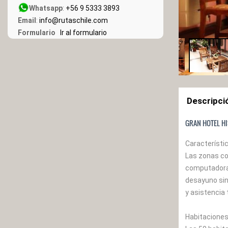
Whatsapp
:
+56 9 5333 3893
Email
:
info@rutaschile.com
Formulario
Ir al formulario
Descripci
GRAN HOTEL HI
Característic
Las zonas co
computadoras
desayuno sin 
y asistencia
Habitaciones