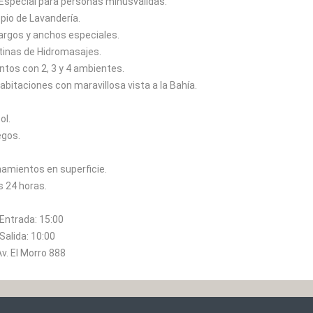
 Especial para personas minusválidas.
opio de Lavandería.
argos y anchos especiales.
 tinas de Hidromasajes.
tos con 2, 3 y 4 ambientes.
abitaciones con maravillosa vista a la Bahía.
ol.
egos.
namientos en superficie.
s 24 horas.
 Entrada:
15:00
Salida:
10:00
Av. El Morro 888