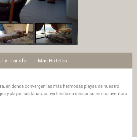
r y Transfer
Más Hoteles
ldera, en donde convergen las más hermosas playas de nuestro
rajes y playas solitarias; convirtiendo su descanso en una aventura