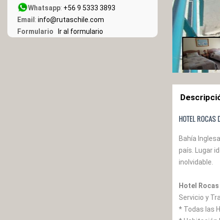
Whatsapp
:
+56 9 5333 3893
Email
:
info@rutaschile.com
Formulario
Ir al formulario
Descripci
HOTEL ROCAS D
Bahía Ingles
país. Lugar i
inolvidable.
Hotel Rocas 
Servicio y Tr
* Todas las 