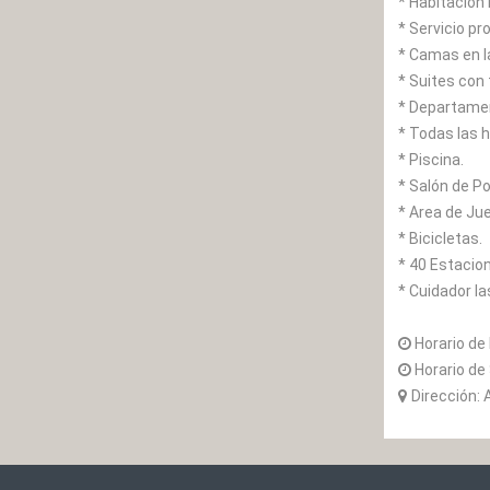
* Habitación
* Servicio pr
* Camas en l
* Suites con
* Departamen
* Todas las h
* Piscina.
* Salón de Po
* Area de Ju
* Bicicletas.
* 40 Estacio
* Cuidador la
Horario de
Horario de 
Dirección: 