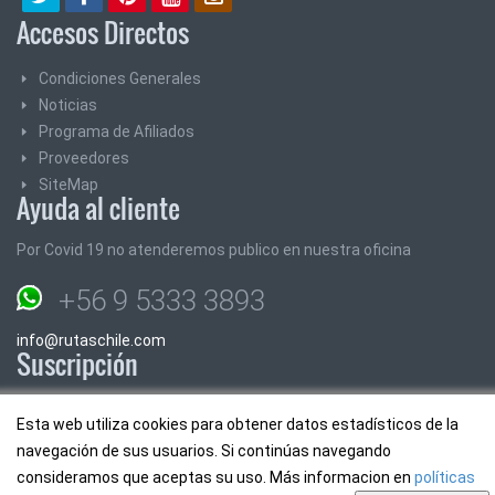
Accesos Directos
Condiciones Generales
Noticias
Programa de Afiliados
Proveedores
SiteMap
Ayuda al cliente
Por Covid 19 no atenderemos publico en nuestra oficina
+56 9 5333 3893
info@rutaschile.com
Suscripción
Suscribase y le enviaremos los mejores precios y promociones
Esta web utiliza cookies para obtener datos estadísticos de la
navegación de sus usuarios. Si continúas navegando
Email:
consideramos que aceptas su uso. Más informacion en
políticas