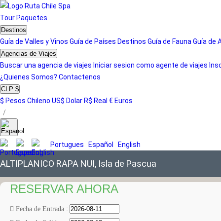
Tour
Paquetes
Destinos
Guía de Valles y Vinos
Guía de Países
Destinos
Guía de Fauna
Guía de 
Agencias de Viajes
Buscar una agencia de viajes
Iniciar sesion como agente de viajes
Ins
¿Quienes Somos?
Contactenos
CLP $
$ Pesos Chileno
US$ Dolar
R$ Real
€ Euros
/
Portugues
Español
English
ALTIPLANICO RAPA NUI, Isla de Pascua
RESERVAR AHORA
Fecha de Entrada :