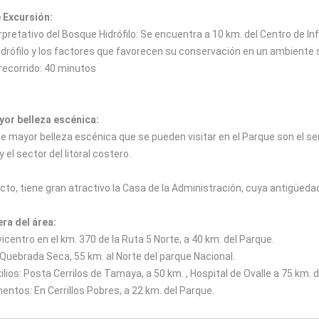
 Excursión:
pretativo del Bosque Hidrófilo: Se encuentra a 10 km. del Centro de I
idrófilo y los factores que favorecen su conservación en un ambiente
recorrido: 40 minutos
yor belleza escénica:
de mayor belleza escénica que se pueden visitar en el Parque son el s
 y el sector del litoral costero.
cto, tiene gran atractivo la Casa de la Administración, cuya antigüed
era del área:
icentro en el km. 370 de la Ruta 5 Norte, a 40 km. del Parque.
 Quebrada Seca, 55 km. al Norte del parque Nacional.
lios: Posta Cerrilos de Tamaya, a 50 km. , Hospital de Ovalle a 75 km. 
entos: En Cerrillos Pobres, a 22 km. del Parque.