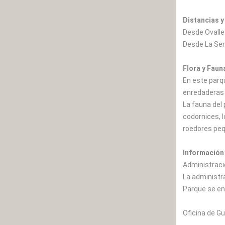
Distancias y
Desde Ovalle 
Desde La Ser
Flora y Faun
En este parqu
enredaderas (
La fauna del
codornices, l
roedores pe
Información 
Administració
La administr
Parque se enc
Oficina de Gu