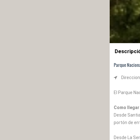
Descripci
Parque Nacional
Direccion
El Parque Nac
Como llegar 
Desde Santia
portón de en
Desde La Sere