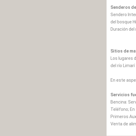
Senderos de
Sendero Inter
del bosque H
Duración del 
Sitios de ma
Los lugares 
del río Limarí
En este aspe
Servicios fu
Bencina: Serv
Teléfono; En
Primeros Auxi
Venta de alim