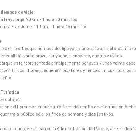
 tiempos de viaje:
a Fray Jorge: 90 km. - 1 hora 30 minutos
ena a Fray Jorge: 110 km. - 1 hora 45 minutos
a
e existe el bosque húmedo del tipo valdiviano apto para el crecimiento 
medallita), varilla brava, guayacán, alcaparras, cactus y uvillos
 parque está representada principalmente por aves y unas veinte espe
oicas, tordos, diucas, pequenes, picaflores y tencas. En cuanto a los 
queños
Turística
n del área:
ación del Parque se encuentra a 4 km. del centro de Información Ambien
uentra al público sólo los fines de semana y días festivos.
ardaparques: Se ubican en la Administración del Parque, a 5 km. de la 