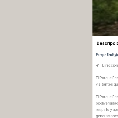
Descripci
Parque Ecológi
Direccion
El Parque Eco
visitantes qu
El Parque Eco
biodiversida
respeto y apr
generaciones