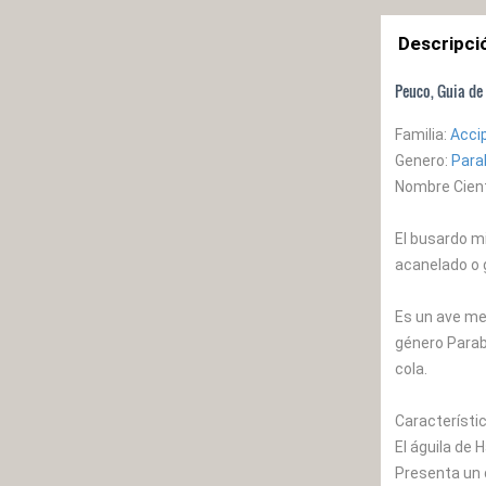
Descripci
Peuco, Guia de
Familia:
Accip
Genero:
Para
Nombre Cient
El busardo mi
acanelado o g
Es un ave med
género Parabu
cola.
Característic
El águila de
Presenta un 