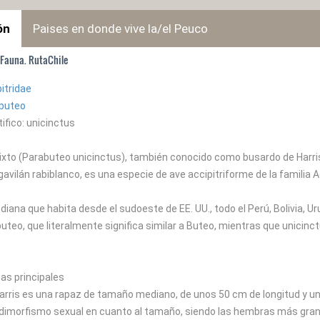
ón
Paises en donde vive la/el Peuco
 Fauna. RutaChile
itridae
buteo
ifico: unicinctus
xto (Parabuteo unicinctus), también conocido como busardo de Harris, p
avilán rabiblanco, es una especie de ave accipitriforme de la familia A
iana que habita desde el sudoeste de EE. UU., todo el Perú, Bolivia, Ur
teo, que literalmente significa similar a Buteo, mientras que unicinctu
as principales
 Harris es una rapaz de tamaño mediano, de unos 50 cm de longitud y u
dimorfismo sexual en cuanto al tamaño, siendo las hembras más gran