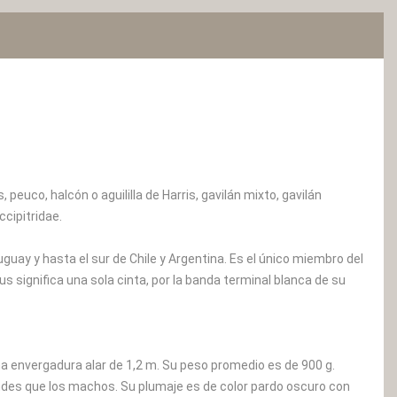
euco, halcón o aguililla de Harris, gavilán mixto, gavilán
ccipitridae.
uguay y hasta el sur de Chile y Argentina. Es el único miembro del
s significa una sola cinta, por la banda terminal blanca de su
na envergadura alar de 1,2 m. Su peso promedio es de 900 g.
des que los machos. Su plumaje es de color pardo oscuro con