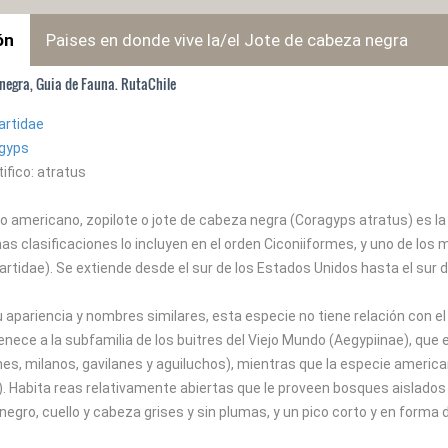
ón
Paises en donde vive la/el Jote de cabeza negra
 negra, Guia de Fauna. RutaChile
artidae
gyps
ifico: atratus
ro americano, zopilote o jote de cabeza negra (Coragyps atratus) es l
s clasificaciones lo incluyen en el orden Ciconiiformes, y uno de los
rtidae). Se extiende desde el sur de los Estados Unidos hasta el sur
 apariencia y nombres similares, esta especie no tiene relación con e
nece a la subfamilia de los buitres del Viejo Mundo (Aegypiinae), que es 
nes, milanos, gavilanes y aguiluchos), mientras que la especie america
). Habita reas relativamente abiertas que le proveen bosques aislados 
negro, cuello y cabeza grises y sin plumas, y un pico corto y en forma