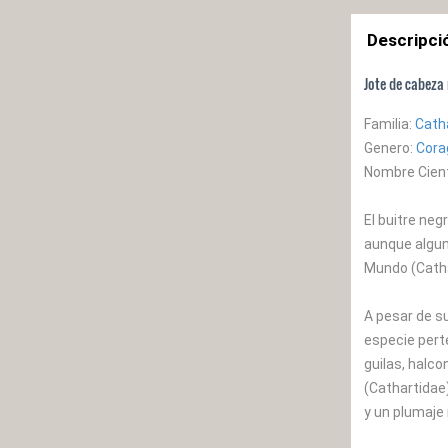
Descripci
Jote de cabeza
Familia:
Cath
Genero:
Cora
Nombre Cient
El buitre neg
aunque alguna
Mundo (Catha
A pesar de su
especie perte
guilas, halco
(Cathartidae
y un plumaje 