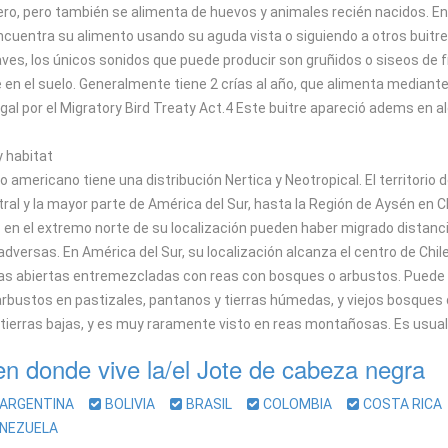
ero, pero también se alimenta de huevos y animales recién nacidos. E
cuentra su alimento usando su aguda vista o siguiendo a otros buitres q
 aves, los únicos sonidos que puede producir son gruñidos o siseos de 
n el suelo. Generalmente tiene 2 crías al año, que alimenta mediante l
egal por el Migratory Bird Treaty Act.4 Este buitre apareció adems en
y habitat
ro americano tiene una distribución Nertica y Neotropical. El territori
ral y la mayor parte de América del Sur, hasta la Región de Aysén en C
 en el extremo norte de su localización pueden haber migrado distanci
dversas. En América del Sur, su localización alcanza el centro de Chil
rras abiertas entremezcladas con reas con bosques o arbustos. Pued
rbustos en pastizales, pantanos y tierras húmedas, y viejos bosques
s tierras bajas, y es muy raramente visto en reas montañosas. Es usu
en donde vive la/el Jote de cabeza negra
ARGENTINA
BOLIVIA
BRASIL
COLOMBIA
COSTA RIC
ENEZUELA