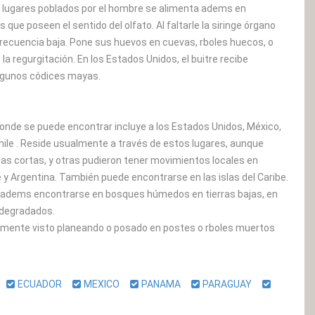
n lugares poblados por el hombre se alimenta adems en
ue poseen el sentido del olfato. Al faltarle la siringe órgano
frecuencia baja. Pone sus huevos en cuevas, rboles huecos, o
a regurgitación. En los Estados Unidos, el buitre recibe
 algunos códices mayas.
o donde se puede encontrar incluye a los Estados Unidos, México,
hile . Reside usualmente a través de estos lugares, aunque
as cortas, y otras pudieron tener movimientos locales en
e y Argentina. También puede encontrarse en las islas del Caribe.
e adems encontrarse en bosques húmedos en tierras bajas, en
 degradados.
almente visto planeando o posado en postes o rboles muertos
A
ECUADOR
MEXICO
PANAMA
PARAGUAY