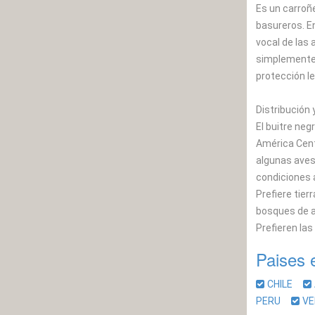
Es un carroñ
basureros. En
vocal de las
simplemente e
protección l
Distribución 
El buitre neg
América Cent
algunas aves
condiciones a
Prefiere tie
bosques de a
Prefieren la
Paises 
CHILE
PERU
V